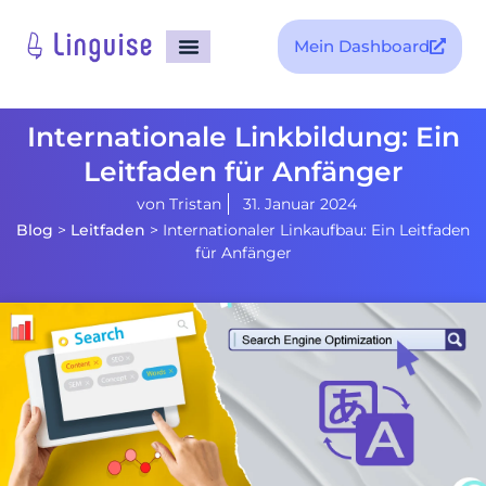
Mein Dashboard
Internationale Linkbildung: Ein
Leitfaden für Anfänger
von
Tristan
31. Januar 2024
Blog
>
Leitfaden
>
Internationaler Linkaufbau: Ein Leitfaden
für Anfänger