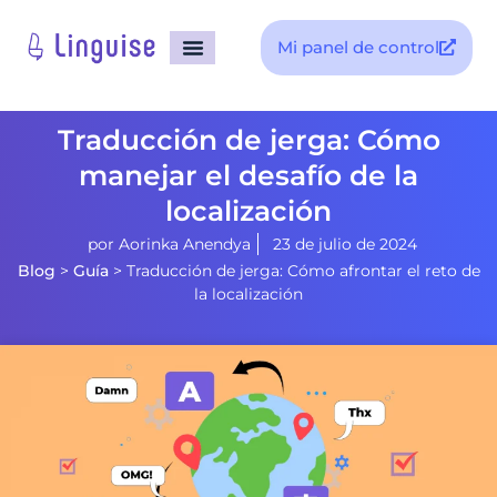
Mi panel de control
Traducción de jerga: Cómo
manejar el desafío de la
localización
por
Aorinka Anendya
23 de julio de 2024
Blog
>
Guía
>
Traducción de jerga: Cómo afrontar el reto de
la localización