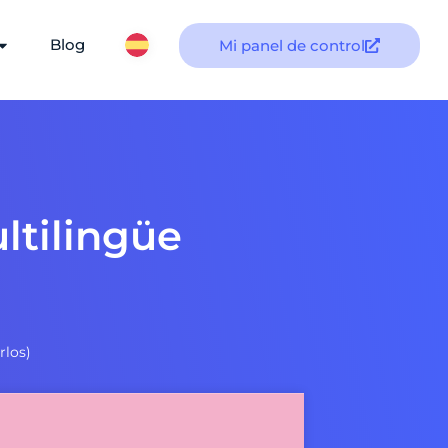
Blog
Mi panel de control
ltilingüe
rlos)