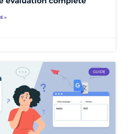
ne évaluation complète
E »
GUIDE