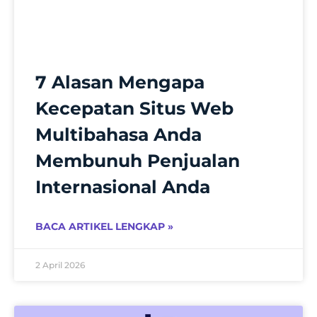
7 Alasan Mengapa
Kecepatan Situs Web
Multibahasa Anda
Membunuh Penjualan
Internasional Anda
BACA ARTIKEL LENGKAP »
2 April 2026