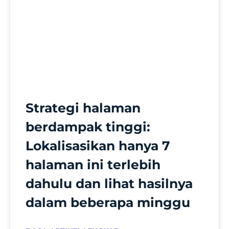
Strategi halaman
berdampak tinggi:
Lokalisasikan hanya 7
halaman ini terlebih
dahulu dan lihat hasilnya
dalam beberapa minggu