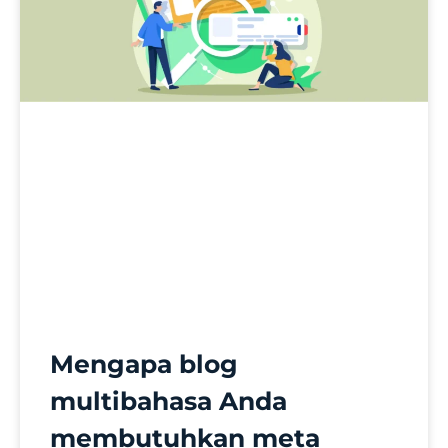
Mengapa blog
multibahasa Anda
membutuhkan meta