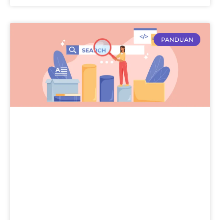
PANDUAN