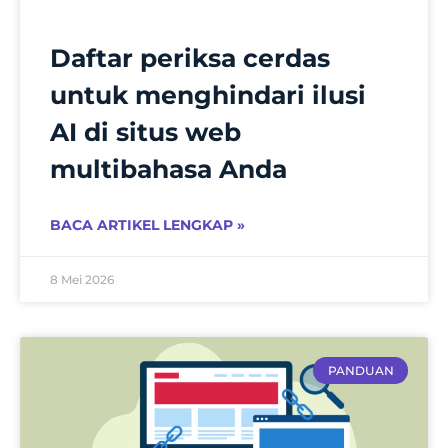
Daftar periksa cerdas
untuk menghindari ilusi
AI di situs web
multibahasa Anda
BACA ARTIKEL LENGKAP »
8 Mei 2026
PANDUAN