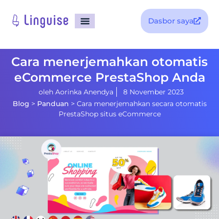
Dasbor saya
Cara menerjemahkan otomatis
eCommerce PrestaShop Anda
oleh
Aorinka Anendya
8 November 2023
Blog
>
Panduan
>
Cara menerjemahkan secara otomatis
PrestaShop situs eCommerce