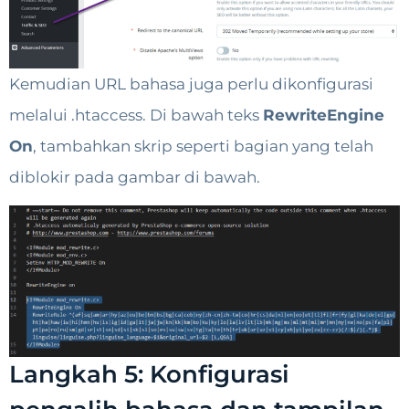
Kemudian URL bahasa juga perlu dikonfigurasi
melalui .htaccess. Di bawah teks
RewriteEngine
On
, tambahkan skrip seperti bagian yang telah
diblokir pada gambar di bawah.
Langkah 5: Konfigurasi