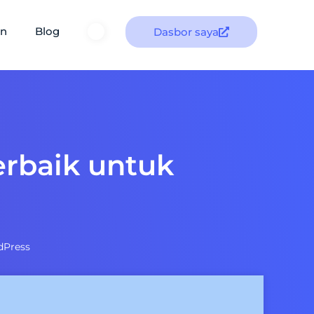
an
Blog
Dasbor saya
erbaik untuk
dPress