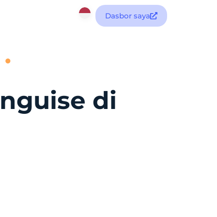
Dasbor saya
inguise di