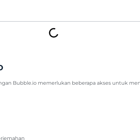
o
engan Bubble.io memerlukan beberapa akses untuk men
erjemahan