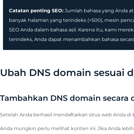
Catatan penting SEO:
Jumlah bahasa yang Anda atu
banyak halaman yang terindeks (>500), mesin pe
SEO Anda dalam bahasa asli. Karena itu, kami me
terindeks, Anda dapat menambahkan bahasa secara 
Ubah DNS domain sesuai 
Tambahkan DNS domain secara 
Setelah Anda berhasil mendaftarkan situs web Anda di
Anda mungkin perlu melihat konten ini. Jika Anda leb