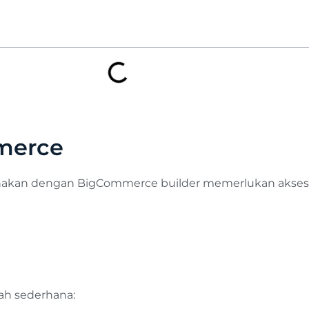
merce
gunakan dengan BigCommerce builder memerlukan akses
ah sederhana: