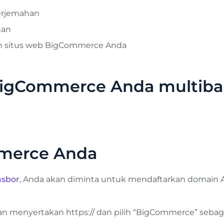
erjemahan
han
n situs web BigCommerce Anda
BigCommerce Anda multiba
merce Anda
asbor
, Anda akan diminta untuk mendaftarkan domain 
n menyertakan https:// dan pilih “BigCommerce” sebaga