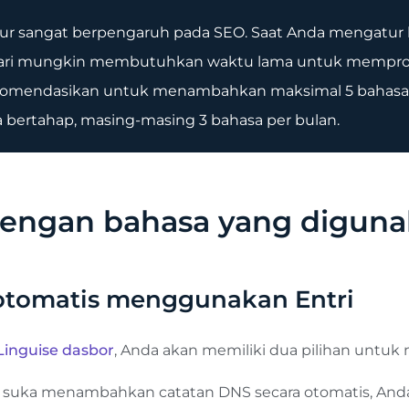
r sangat berpengaruh pada SEO. Saat Anda mengatur b
ncari mungkin membutuhkan waktu lama untuk mempros
rekomendasikan untuk menambahkan maksimal 5 bahasa 
bertahap, masing-masing 3 bahasa per bulan.
dengan bahasa yang digun
otomatis menggunakan Entri
Linguise dasbor
, Anda akan memiliki dua pilihan untuk 
ih suka menambahkan catatan DNS secara otomatis, And