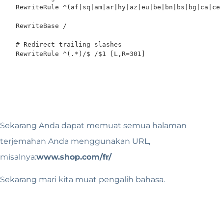
    RewriteRule ^(af|sq|am|ar|hy|az|eu|be|bn|bs|bg|ca|ce
    RewriteBase /

    # Redirect trailing slashes

    RewriteRule ^(.*)/$ /$1 [L,R=301]
Sekarang Anda dapat memuat semua halaman
terjemahan Anda menggunakan URL,
misalnya:
www.shop.com/fr/
Sekarang mari kita muat pengalih bahasa.