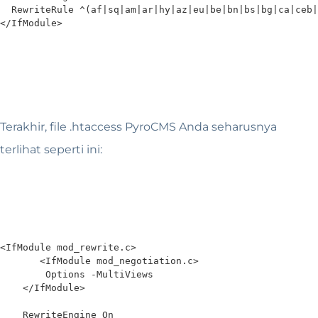
  RewriteRule ^(af|sq|am|ar|hy|az|eu|be|bn|bs|bg|ca|ceb|
</IfModule>
Terakhir, file .htaccess PyroCMS Anda seharusnya
terlihat seperti ini:
<IfModule mod_rewrite.c>

       <IfModule mod_negotiation.c>

        Options -MultiViews

    </IfModule>

    RewriteEngine On
