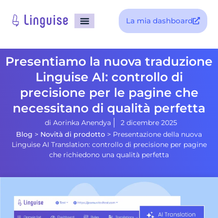
La mia dashboard
Presentiamo la nuova traduzione
Linguise AI: controllo di
precisione per le pagine che
necessitano di qualità perfetta
di
Aorinka Anendya
2 dicembre 2025
Blog
>
Novità di prodotto
>
Presentazione della nuova
Linguise AI Translation: controllo di precisione per pagine
che richiedono una qualità perfetta