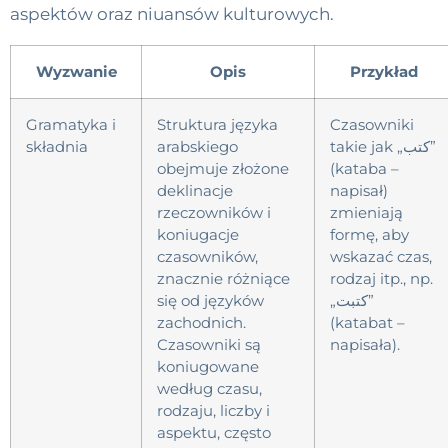
aspektów oraz niuansów kulturowych.
Wyzwanie
Opis
Przykład
Gramatyka i
Struktura języka
Czasowniki
składnia
arabskiego
takie jak „كتب”
obejmuje złożone
(kataba –
deklinacje
napisał)
rzeczowników i
zmieniają
koniugacje
formę, aby
czasowników,
wskazać czas,
znacznie różniące
rodzaj itp., np.
się od języków
„كتبت”
zachodnich.
(katabat –
Czasowniki są
napisała).
koniugowane
według czasu,
rodzaju, liczby i
aspektu, często