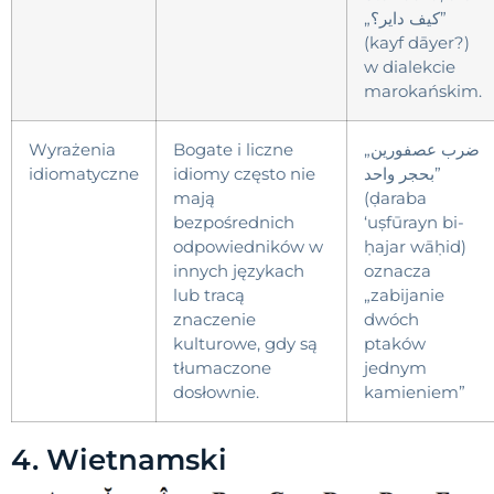
„كيف داير؟”
(kayf dāyer?)
w dialekcie
marokańskim.
Wyrażenia
Bogate i liczne
„ضرب عصفورين
idiomatyczne
idiomy często nie
بحجر واحد”
mają
(ḍaraba
bezpośrednich
‘uṣfūrayn bi-
odpowiedników w
ḥajar wāḥid)
innych językach
oznacza
lub tracą
„zabijanie
znaczenie
dwóch
kulturowe, gdy są
ptaków
tłumaczone
jednym
dosłownie.
kamieniem”
4. Wietnamski