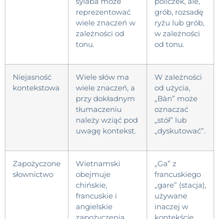
sylaba może
policzek, ale,
reprezentować
grób, rozsadę
wiele znaczeń w
ryżu lub grób,
zależności od
w zależności
tonu.
od tonu.
Niejasność
Wiele słów ma
W zależności
kontekstowa
wiele znaczeń, a
od użycia,
przy dokładnym
„Bàn” może
tłumaczeniu
oznaczać
należy wziąć pod
„stół” lub
uwagę kontekst.
„dyskutować”.
Zapożyczone
Wietnamski
„Ga” z
słownictwo
obejmuje
francuskiego
chińskie,
„gare” (stacja),
francuskie i
używane
angielskie
inaczej w
zapożyczenia,
kontekście