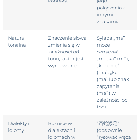
kontekstu.
jego
połączenia z
innymi
znakami.
Natura
Znaczenie słowa
Sylaba „ma”
tonalna
zmienia się w
może
zależności od
oznaczać
tonu, jakim jest
„matka” (mā),
wymawiane.
„konopie”
(má), „koń”
(mǎ) lub znak
zapytania
(ma?) w
zależności od
tonu.
Dialekty i
Różnice w
“画蛇添足”
idiomy
dialektach i
(dosłownie
idiomach w
“rysować węża