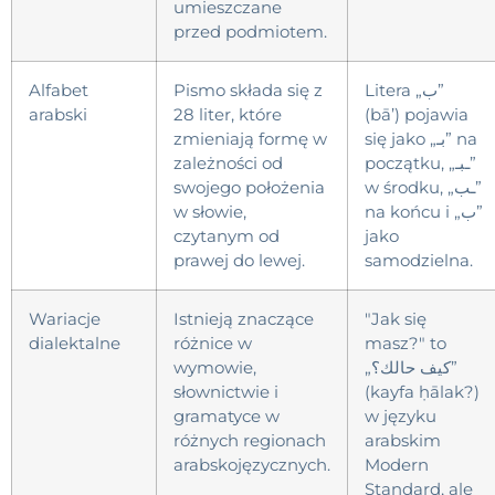
umieszczane
przed podmiotem.
Alfabet
Pismo składa się z
Litera „ب”
arabski
28 liter, które
(bā’) pojawia
zmieniają formę w
się jako „بـ” na
zależności od
początku, „ـبـ”
swojego położenia
w środku, „ـب”
w słowie,
na końcu i „ب”
czytanym od
jako
prawej do lewej.
samodzielna.
Wariacje
Istnieją znaczące
"Jak się
dialektalne
różnice w
masz?" to
wymowie,
„كيف حالك؟”
słownictwie i
(kayfa ḥālak?)
gramatyce w
w języku
różnych regionach
arabskim
arabskojęzycznych.
Modern
Standard, ale