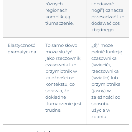
różnych
i dodawać
regionach
nogi”) oznacza
komplikują
przesadzać lub
tłumaczenie.
dodawać coś
zbędnego.
Elastyczność
To samo słowo
„光” może
gramatyczna
może służyć
pełnić funkcję
jako rzeczownik,
czasownika
czasownik lub
(świecić),
przymiotnik w
rzeczownika
zależności od
(światło) lub
kontekstu, co
przymiotnika
sprawia, że
(jasny) w
dokładne
zależności od
tłumaczenie jest
sposobu
trudne.
użycia w
zdaniu.