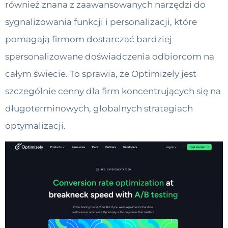
również znana z zaawansowanych narzędzi do
sygnalizowania funkcji i personalizacji, które
pomagają firmom dostarczać bardziej
spersonalizowane doświadczenia odbiorcom na
całym świecie. To sprawia, że ​​Optimizely jest
szczególnie cenny dla firm koncentrujących się na
długoterminowych, globalnych strategiach
optymalizacji.