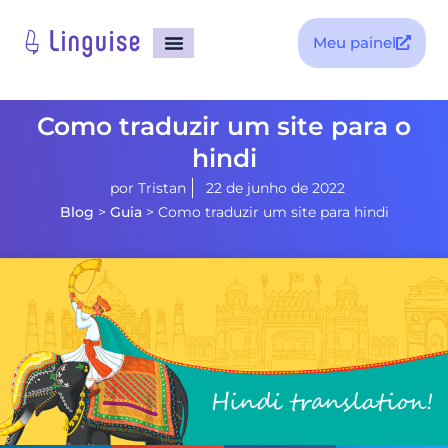
Meu painel
Como traduzir um site para o
hindi
por
Tristan
22 de junho de 2022
Blog
>
Guia
>
Como traduzir um site para hindi