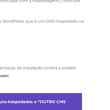
 preocupar com a hospedagem), como por
 e WordPress, que é um CMS hospedado na
entação de instalação correta e poderá
.com
).
 auto-hospedados e “OUTRO CMS