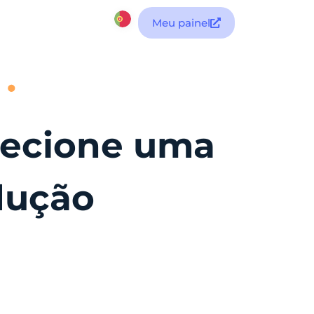
Meu painel
elecione uma
dução