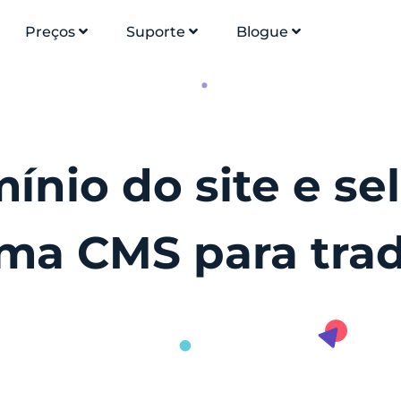
Preços
Suporte
Blogue
ínio do site e s
rma CMS para tra