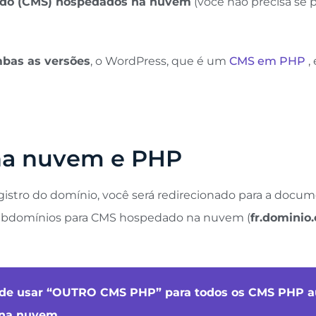
údo (CMS) hospedados na nuvem
(você não precisa se
bas as versões
, o WordPress, que é um
CMS em PHP
,
na nuvem e PHP
gistro do domínio, você será redirecionado para a docum
ubdomínios para CMS hospedado na nuvem (
fr.dominio
 pode usar “OUTRO CMS PHP” para todos os CMS PHP
na nuvem.