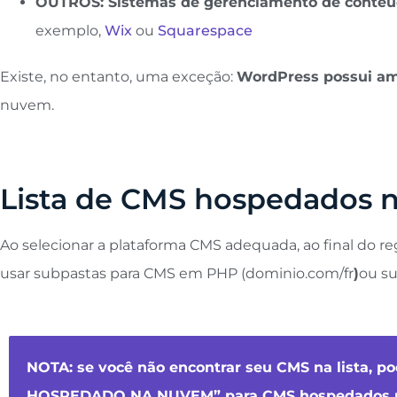
OUTROS: Sistemas de gerenciamento de conte
exemplo,
Wix
ou
Squarespace
Existe, no entanto, uma exceção:
WordPress possui am
nuvem.
Lista de CMS hospedados 
Ao selecionar a plataforma CMS adequada, ao final do re
usar subpastas para CMS em PHP (dominio.com/fr
)
ou s
NOTA: se você não encontrar seu CMS na lista,
HOSPEDADO NA NUVEM” para CMS hospedados 