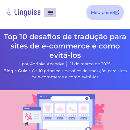
Meu painel
Top 10 desafios de tradução para
sites de e-commerce e como
evitá-los
por
Aorinka Anendya
11 de março de 2025
Blog
>
Guia
>
Os 10 principais desafios de tradução para sites
de e-commerce e como evitá-los