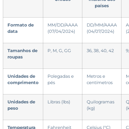
países
Formato de
MM/DD/AAAA
DD/MM/AAAA
A
data
(07/04/2024)
(04/07/2024)
(
Tamanhos de
P, M, G, GG
36, 38, 40, 42
9,
roupas
Unidades de
Polegadas e
Metros e
M
comprimento
pés
centímetros
c
Unidades de
Libras (lbs)
Quilogramas
Q
peso
(kg)
(
Temperatura
Fahrenheit
Celsius (°C)
C