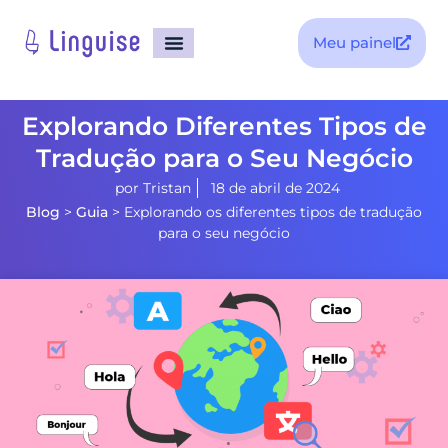
Meu painel
Explorando Diferentes Tipos de
Tradução para o Seu Negócio
por
Tristan
18 de abril de 2024
Blog
>
Guia
>
Explorando os diferentes tipos de tradução
para o seu negócio