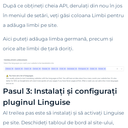
După ce obțineți cheia API, derulați din nou în jos
în meniul de setări, veți găsi coloana Limbi pentru
a adăuga limbi pe site.
Aici puteți adăuga limba germană, precum și
orice alte limbi de țară doriți.
Pasul 3: Instalați și configurați
pluginul Linguise
Al treilea pas este să instalați și să activați Linguise
pe site. Deschideți tabloul de bord al site-ului,