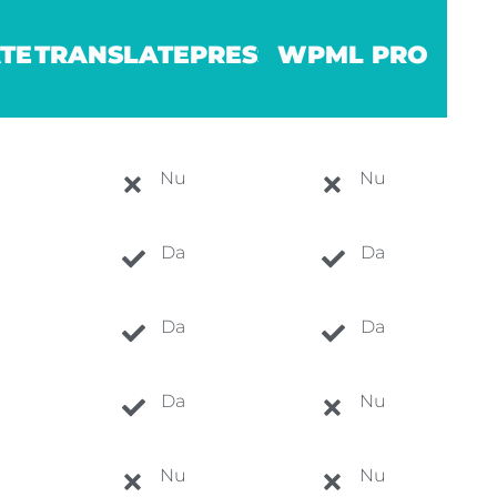
TE
TRANSLATEPRESS
WPML PRO
Nu
Nu
Da
Da
Da
Da
Da
Nu
Nu
Nu