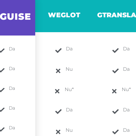
NGUISE
WEGLOT
GTRANSLA
Da
Da
Da
Da
Nu
Da
Da
Nu*
Nu*
Da
Da
Da
Da
Nu
Da