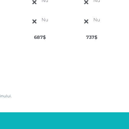
Nu
Nu
Nu
Nu
687$
737$
inului.