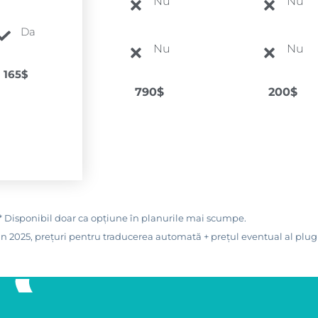
Nu
Nu
Da
Nu
Nu
165$
790$
200$
* Disponibil doar ca opțiune în planurile mai scumpe.
din 2025, prețuri pentru traducerea automată + prețul eventual al plug