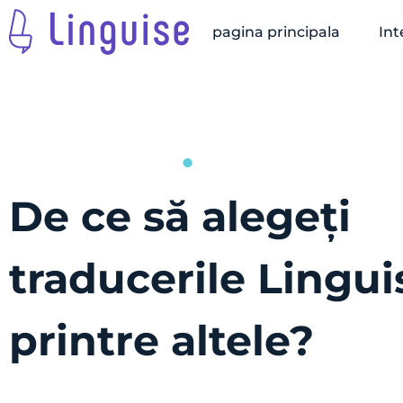
pagina principala
Int
De ce să alegeți
traducerile Lingui
printre altele?