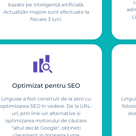
c
bazate pe inteligență artificială.
adm
Actualizări majore sunt efectuate la
L
fiecare 3 luni.
Optimizat pentru SEO
Linguise a fost construit de la zero cu
Lingu
optimizarea SEO în vedere. De la URL-
folos
uri, prin link-uri alternative și
dvs
optimizarea motorului de căutare
"altul decât Google", obțineți
clasament în întreaga lume