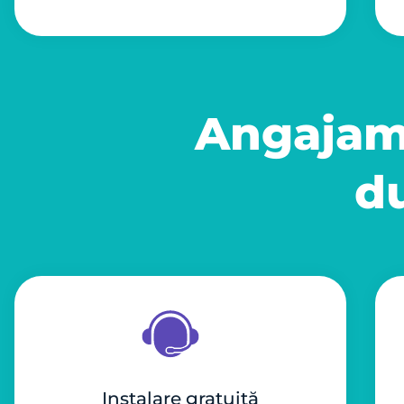
Angajame
d
Instalare gratuită