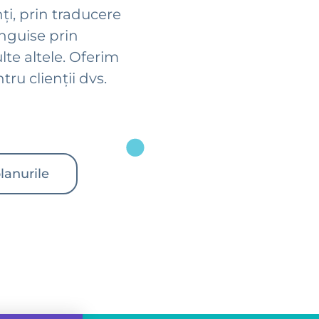
ți, prin traducere
nguise prin
ulte altele. Oferim
tru clienții dvs.
planurile