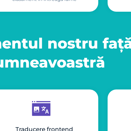
ntul nostru faț
umneavoastră
Traducere frontend