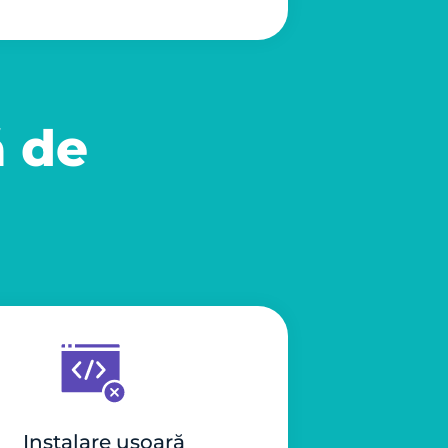
ă de
Instalare ușoară