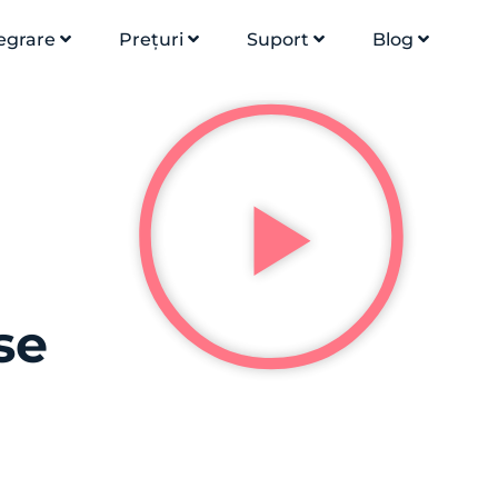
egrare
Prețuri
Suport
Blog
se