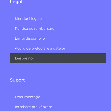
Legal
Mențiuni legale
Politica de rambursare
Limbi disponibile
Acord de prelucrare a datelor
Despre noi
Suport
Documentație
Întrebare pre-vânzare