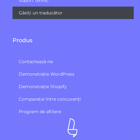
Suport tehnic
Găsiți un traducător
Produs
Contactează-ne
Demonstrație WordPress
Demonstrație Shopify
Comparație între concurenți
Program de afiliere