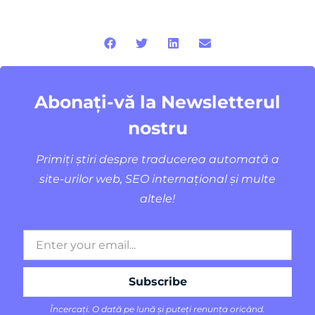
Abonați-vă la Newsletterul
nostru
Primiți știri despre traducerea automată a
site-urilor web, SEO internațional și multe
altele!
Încercați. O dată pe lună și puteți renunța oricând.