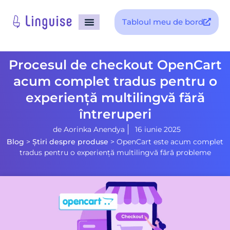
Tabloul meu de bord
pagina principala
Procesul de checkout OpenCart
acum complet tradus pentru o
experiență multilingvă fără
întreruperi
de
Aorinka Anendya
16 iunie 2025
Blog
>
Știri despre produse
>
OpenCart este acum complet
tradus pentru o experiență multilingvă fără probleme