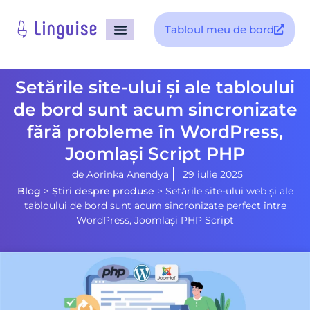
Tabloul meu de bord
pagina principala
Setările site-ului și ale tabloului
de bord sunt acum sincronizate
fără probleme în WordPress,
Joomlași Script PHP
de
Aorinka Anendya
29 iulie 2025
Blog
>
Știri despre produse
>
Setările site-ului web și ale
tabloului de bord sunt acum sincronizate perfect între
WordPress, Joomlași PHP Script