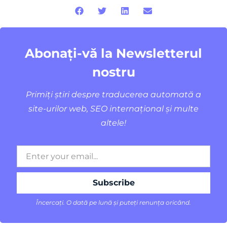
Abonați-vă la Newsletterul
nostru
Primiți știri despre traducerea automată a
site-urilor web, SEO internațional și multe
altele!
Încercați. O dată pe lună și puteți renunța oricând.