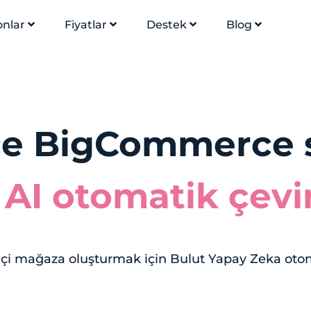
onlar
Fiyatlar
Destek
Blog
 BigCommerce s
 AI otomatik çevir
içi mağaza oluşturmak için Bulut Yapay Zeka otom