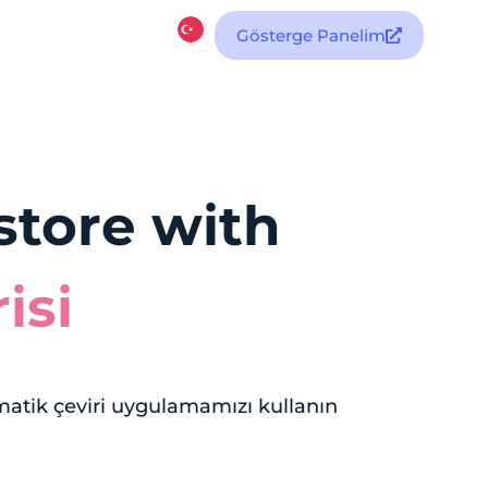
Gösterge Panelim
tore with
isi
atik çeviri uygulamamızı kullanın