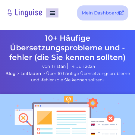
Mein Dashboard
10+ Häufige
Übersetzungsprobleme und -
fehler (die Sie kennen sollten)
von
Tristan
4. Juli 2024
Blog
>
Leitfaden
>
Über 10 häufige Übersetzungsprobleme
und -fehler (die Sie kennen sollten)