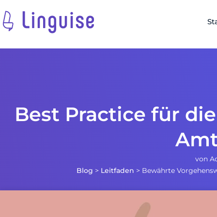
St
Best Practice für d
Amt
von
A
Blog
>
Leitfaden
>
Bewährte Vorgehenswe