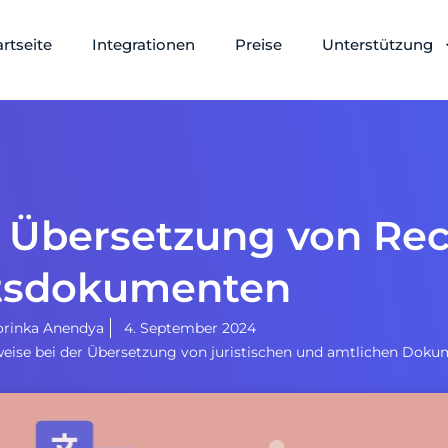
artseite
Integrationen
Preise
Unterstützung
ie Übersetzung von Re
sdokumenten
orinka Anendya
4. September 2024
ise bei der Übersetzung von juristischen und amtlichen Dok