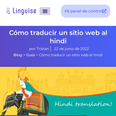
Mi panel de control
Cómo traducir un sitio web al
hindi
por
Tristan
22 de junio de 2022
Blog
>
Guía
>
Cómo traducir un sitio web al hindi