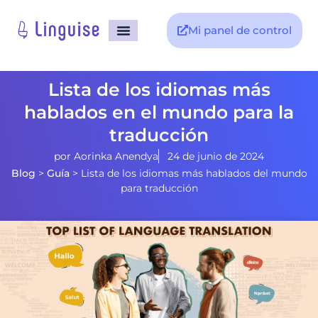
Mi panel de control
Lista de los idiomas más
hablados en el mundo para la
traducción
por
Aorinka Anendya
24 de junio de 2024
Blog
>
Guía
>
Lista de los idiomas más hablados del mundo
para traducción