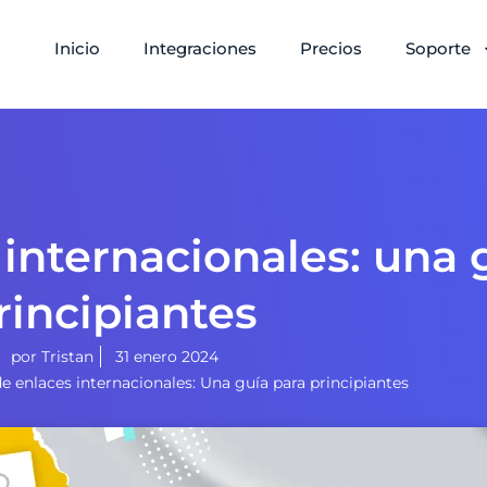
Inicio
Integraciones
Precios
Soporte
internacionales: una 
rincipiantes
por
Tristan
31 enero 2024
e enlaces internacionales: Una guía para principiantes