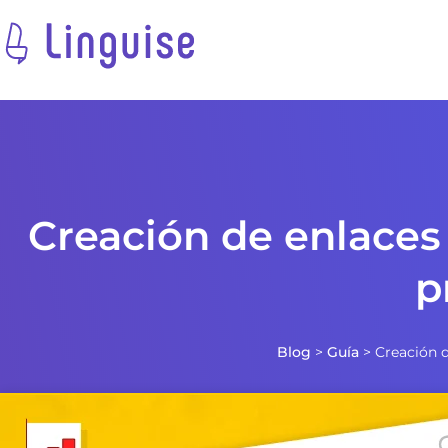
Creación de enlaces 
p
Blog
>
Guía
>
Creación d