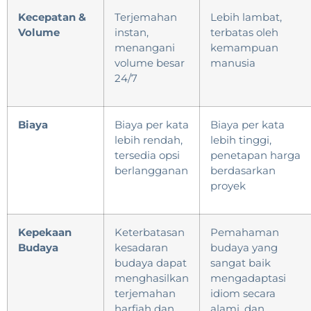
Kecepatan &
Terjemahan
Lebih lambat,
Volume
instan,
terbatas oleh
menangani
kemampuan
volume besar
manusia
24/7
Biaya
Biaya per kata
Biaya per kata
lebih rendah,
lebih tinggi,
tersedia opsi
penetapan harga
berlangganan
berdasarkan
proyek
Kepekaan
Keterbatasan
Pemahaman
Budaya
kesadaran
budaya yang
budaya dapat
sangat baik
menghasilkan
mengadaptasi
terjemahan
idiom secara
harfiah dan
alami, dan