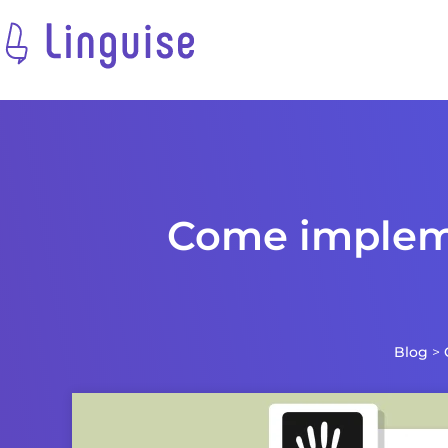
Come impleme
Blog
>