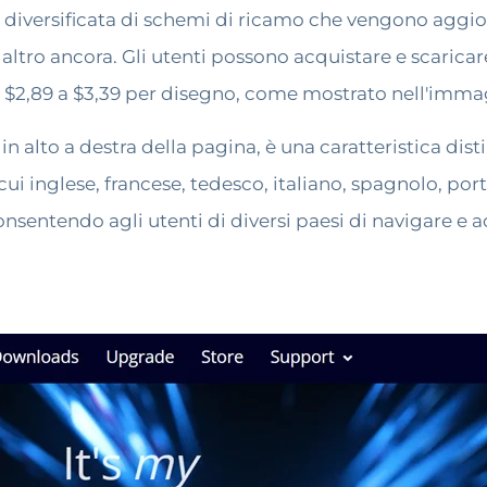
ione diversificata di schemi di ricamo che vengono ag
altro ancora. Gli utenti possono acquistare e scaricar
a $2,89 a $3,39 per disegno, come mostrato nell'imma
in alto a destra della pagina, è una caratteristica disti
 cui inglese, francese, tedesco, italiano, spagnolo, p
onsentendo agli utenti di diversi paesi di navigare 