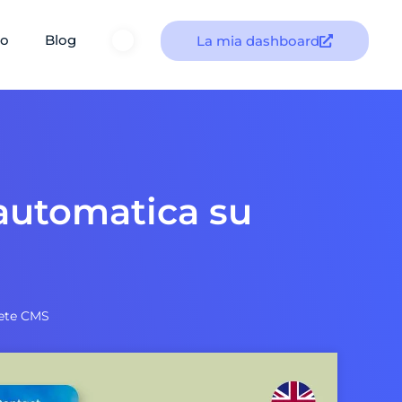
to
Blog
La mia dashboard
automatica su
rete CMS