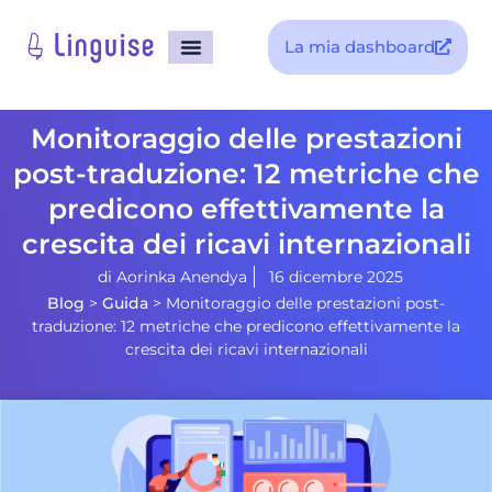
La mia dashboard
Monitoraggio delle prestazioni
post-traduzione: 12 metriche che
predicono effettivamente la
crescita dei ricavi internazionali
di
Aorinka Anendya
16 dicembre 2025
Blog
>
Guida
>
Monitoraggio delle prestazioni post-
traduzione: 12 metriche che predicono effettivamente la
crescita dei ricavi internazionali