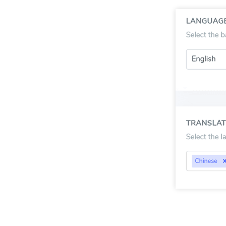
Nota importante per la SEO:
il numero di lingue 
numero elevato di pagine indicizzate (>500), il mo