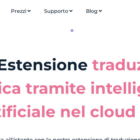
Prezzi
Supporto
Blog
Estensione
tradu
ca tramite intell
tificiale nel cloud