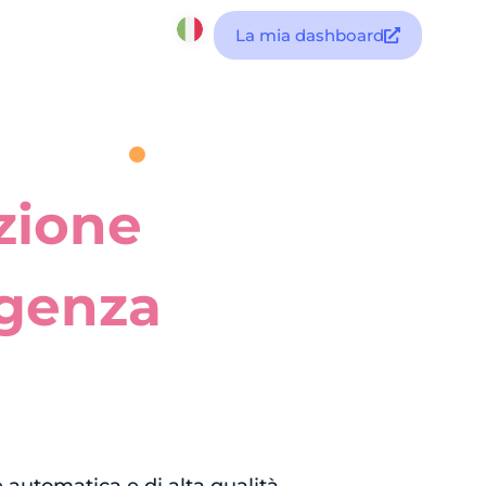
La mia dashboard
zione
igenza