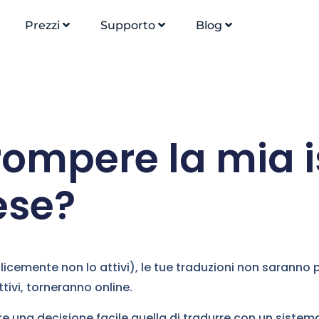
Prezzi
Supporto
Blog
rompere la mia i
ese?
cemente non lo attivi), le tue traduzioni non saranno pi
attivi, torneranno online.
 una decisione facile quella di tradurre con un sist