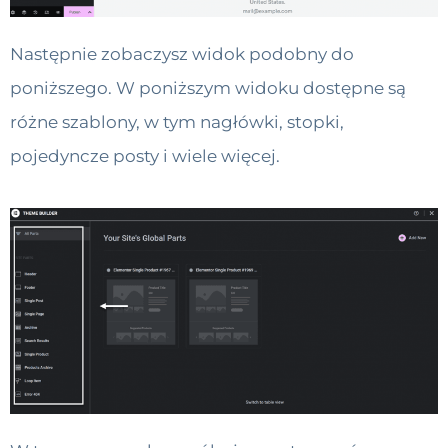
Następnie zobaczysz widok podobny do
poniższego. W poniższym widoku dostępne są
różne szablony, w tym nagłówki, stopki,
pojedyncze posty i wiele więcej.