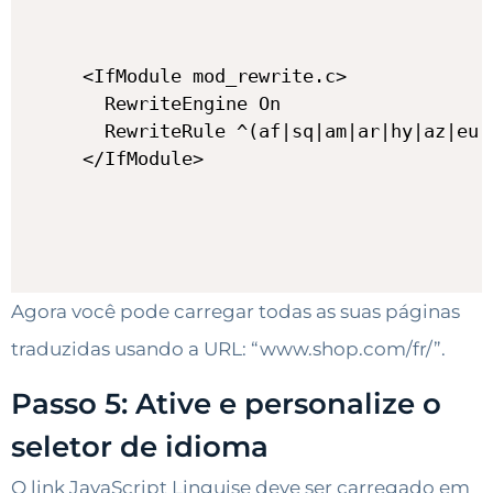
<IfModule mod_rewrite.c>

  RewriteEngine On

  RewriteRule ^(af|sq|am|ar|hy|az|eu|
</IfModule>
Agora você pode carregar todas as suas páginas
traduzidas usando a URL: “www.shop.com/fr/”.
Passo 5: Ative e personalize o
seletor de idioma
O link JavaScript Linguise deve ser carregado em