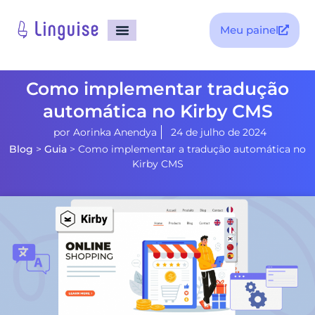
Meu painel
Como implementar tradução
automática no Kirby CMS
por
Aorinka Anendya
24 de julho de 2024
Blog
>
Guia
>
Como implementar a tradução automática no
Kirby CMS