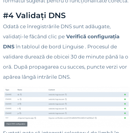
formatul sugerat pentru o funcționalitate corectă.
#4 Validați DNS
Odată ce înregistrările DNS sunt adăugate,
validați-le făcând clic pe
Verifică configurația
DNS
în tabloul de bord Linguise . Procesul de
validare durează de obicei 30 de minute până la o
oră. După propagarea cu succes, puncte verzi vor
apărea lângă intrările DNS.
Sunteți gata să integrați selectorul de limbă în