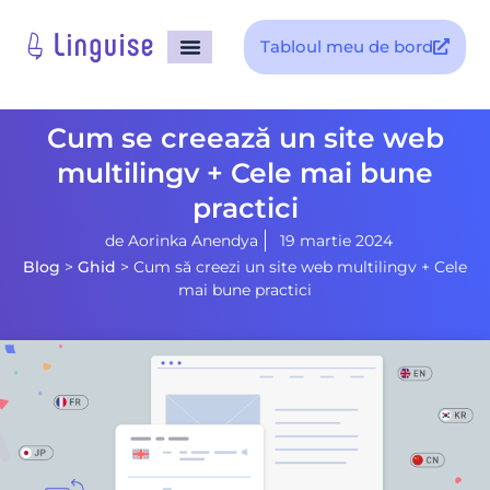
Tabloul meu de bord
pagina principala
Cum se creează un site web
multilingv + Cele mai bune
practici
de
Aorinka Anendya
19 martie 2024
Blog
>
Ghid
>
Cum să creezi un site web multilingv + Cele
mai bune practici