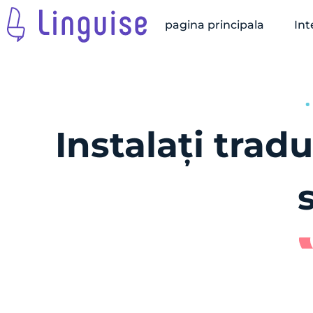
pagina principala
Int
Instalați tra