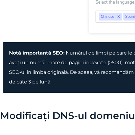
Notă importantă SEO:
Numărul de limbi pe care le 
aveți un număr mare de pagini indexate (>500), moto
SEO-ul în limba originală. De aceea, vă recomandăm s
de câte 3 pe lună.
Modificați DNS-ul domeniul