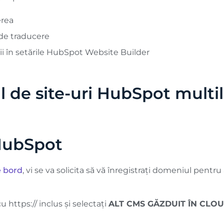
erea
 de traducere
i în setările HubSpot Website Builder
l de site-uri HubSpot multil
 HubSpot
e bord
, vi se va solicita să vă înregistrați domeniul pentru
 https:// inclus și selectați
ALT CMS GĂZDUIT ÎN CLO