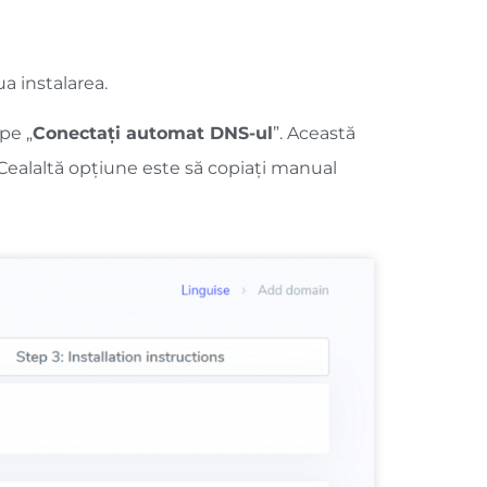
ua instalarea.
pe „
Conectați automat DNS-ul
”. Această
 Cealaltă opțiune este să copiați manual