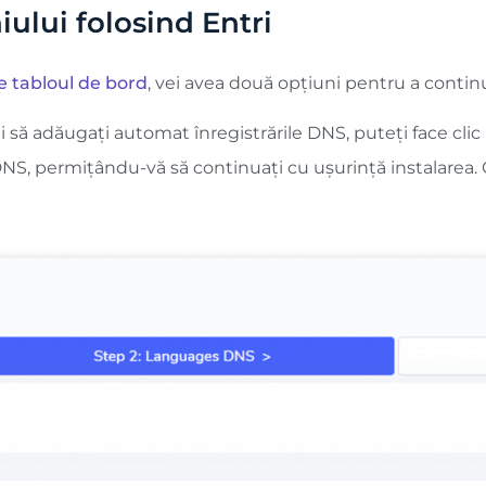
lui folosind Entri
e tabloul de bord
, vei avea două opțiuni pentru a contin
i să adăugați automat înregistrările DNS, puteți face clic 
DNS, permițându-vă să continuați cu ușurință instalarea.