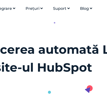
egrare
Prețuri
Suport
Blog
ducerea automată 
site-ul HubSpot