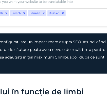
configurați are un impact mare asupra SEO. Atunci când c
rul de căutare poate avea nevoie de mult timp pentru a 
ă adăugați inițial maximum 5 limbi, apoi, după ce sunt i
ui în funcție de limbi