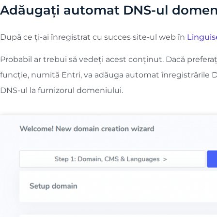
Adăugați automat DNS-ul domeniu
După ce ți-ai înregistrat cu succes site-ul web în
Linguis
Probabil ar trebui să vedeți acest conținut. Dacă preferaț
funcție, numită Entri, va adăuga automat înregistrările 
DNS-ul la furnizorul domeniului.