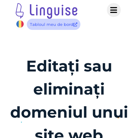
Tabloul meu de bord
Editați sau
eliminați
domeniul unui
site web