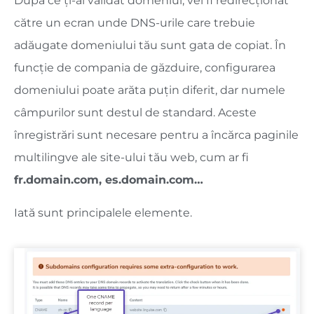
După ce ți-ai validat domeniul, vei fi redirecționat
către un ecran unde DNS-urile care trebuie
adăugate domeniului tău sunt gata de copiat. În
funcție de compania de găzduire, configurarea
domeniului poate arăta puțin diferit, dar numele
câmpurilor sunt destul de standard. Aceste
înregistrări sunt necesare pentru a încărca paginile
multilingve ale site-ului tău web, cum ar fi
fr.domain.com, es.domain.com…
Iată sunt principalele elemente.