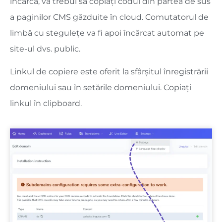
încărca, va trebui să copiați codul din partea de sus
a paginilor CMS găzduite în cloud. Comutatorul de
limbă cu stegulețe va fi apoi încărcat automat pe
site-ul dvs. public.
Linkul de copiere este oferit la sfârșitul înregistrării
domeniului sau în setările domeniului. Copiați
linkul în clipboard.