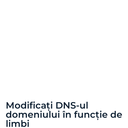
Notă importantă SEO:
Numărul de limbi pe care
le configurați are un impact mare asupra SEO.
Atunci când configurați limbile de traducere, dacă
aveți un număr mare de pagini indexate (>500),
motorul de căutare poate avea nevoie de mult
timp pentru a le procesa. Acest lucru poate afecta
SEO-ul în limba originală. De aceea, vă
recomandăm să adăugați inițial maximum 5 limbi,
apoi, după ce sunt indexate, puteți adăuga limbi în
loturi de câte 3 pe lună.
Modificați DNS-ul
domeniului în funcție de
limbi