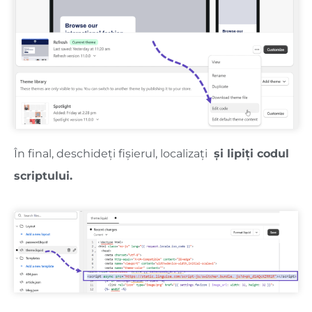
În final, deschideți fișierul, localizați
și lipiți codul
scriptului.