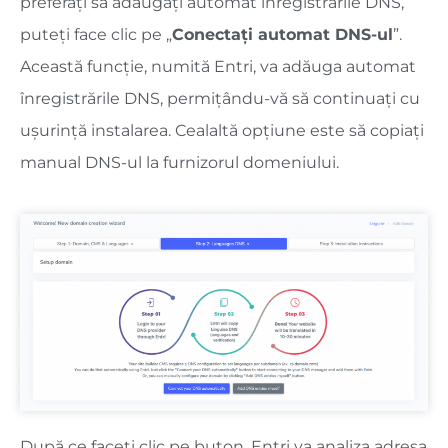
preferați să adăugați automat înregistrările DNS,
puteți face clic pe „
Conectați automat DNS-ul
”.
Această funcție, numită Entri, va adăuga automat
înregistrările DNS, permițându-vă să continuați cu
ușurință instalarea. Cealaltă opțiune este să copiați
manual DNS-ul la furnizorul domeniului.
După ce faceți clic pe buton, Entri va analiza adresa