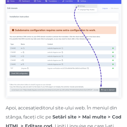
Apoi, accesați
editorul site-ului web. În meniul din
stânga, faceți clic pe
Setări site > Mai multe > Cod
HTML > Editare cod.
Lipiți Linguise pe care l-ați