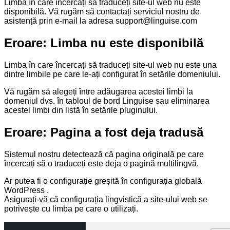
Limba în care încercați să traduceți site-ul web nu este
disponibilă. Vă rugăm să contactați serviciul nostru de
asistență prin e-mail la adresa
support@linguise.com
Eroare: Limba nu este disponibilă
Limba în care încercați să traduceți site-ul web nu este una
dintre limbile pe care le-ați configurat în setările domeniului.
Vă rugăm să alegeți între adăugarea acestei limbi la
domeniul dvs. în tabloul de bord Linguise sau eliminarea
acestei limbi din listă în setările pluginului.
Eroare: Pagina a fost deja tradusă
Sistemul nostru detectează că pagina originală pe care
încercați să o traduceți este deja o pagină multilingvă.
Ar putea fi o configurație greșită în configurația globală
WordPress .
Asigurați-vă că configurația lingvistică a site-ului web se
potrivește cu limba pe care o utilizați.