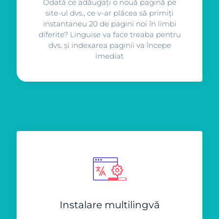
Odată ce adăugați o nouă pagină pe
site-ul dvs., ce v-ar plăcea să primiți
instantaneu 20 de pagini noi în limbi
diferite? Linguise va face treaba pentru
dvs. și indexarea paginii va începe
imediat
Instalare multilingvă