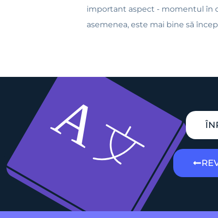
important aspect - momentul în ca
asemenea, este mai bine să încep
ÎN
REV