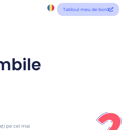
Tabloul meu de bord
imbile
ați pe cel mai