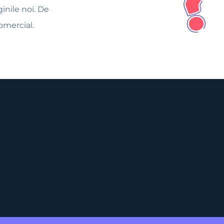
inile noi. De
omercial.