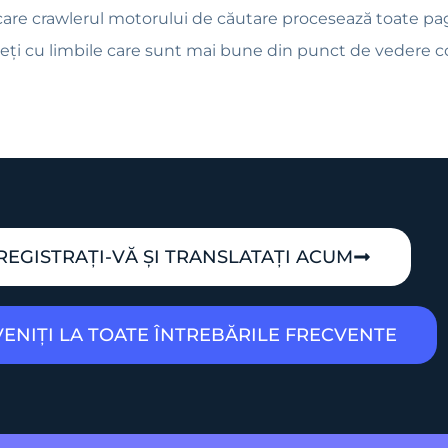
re crawlerul motorului de căutare procesează toate pag
eți cu limbile care sunt mai bune din punct de vedere c
REGISTRAȚI-VĂ ȘI TRANSLATAȚI ACUM
ENIȚI LA TOATE ÎNTREBĂRILE FRECVENTE