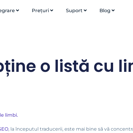
egrare
Prețuri
Suport
Blog
ine o listă cu l
e limbi.
 SEO
, la începutul traducerii, este mai bine să vă concentr