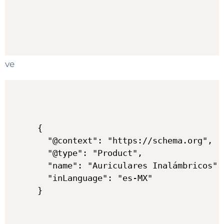
ve
{

  "@context": "https://schema.org",

  "@type": "Product",

  "name": "Auriculares Inalámbricos",

  "inLanguage": "es-MX"

}