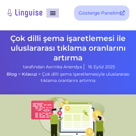
Gösterge Panelim
Çok dilli şema işaretlemesi ile
uluslararası tıklama oranlarını
artırma
tarafından
Aorinka Anendya
16 Eylül 2025
Blog
>
Kılavuz
>
Çok dilli şema işaretlemesiyle uluslararası
tıklama oranlarını artırma