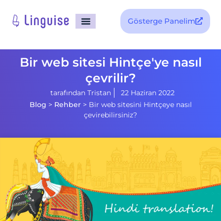
Gösterge Panelim
Bir web sitesi Hintçe'ye nasıl
çevrilir?
tarafından
Tristan
22 Haziran 2022
Blog
>
Rehber
>
Bir web sitesini Hintçeye nasıl
çevirebilirsiniz?