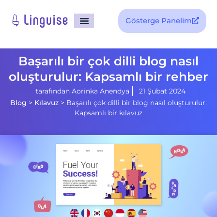
Gösterge Panelim
Başarılı bir çok dilli blog nasıl
oluşturulur: Kapsamlı bir rehber
tarafından
Aorinka Anendya
21 Şubat 2024
Blog
>
Kılavuz
>
Başarılı çok dilli bir blog nasıl oluşturulur:
Kapsamlı bir kılavuz