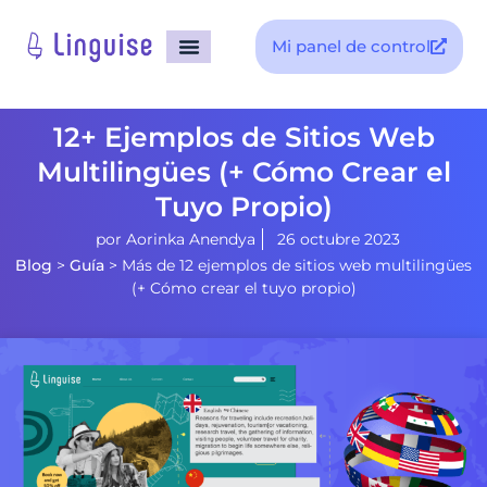
Mi panel de control
12+ Ejemplos de Sitios Web
Multilingües (+ Cómo Crear el
Tuyo Propio)
por
Aorinka Anendya
26 octubre 2023
Blog
>
Guía
>
Más de 12 ejemplos de sitios web multilingües
(+ Cómo crear el tuyo propio)